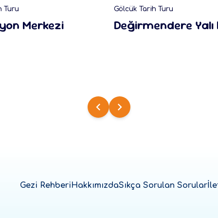
h Turu
Gölcük Tarih Turu
syon Merkezi
Değirmendere Yalı 
Gezi Rehberi
Hakkımızda
Sıkça Sorulan Sorular
İle