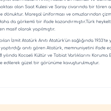
noktası olan Saat Kulesi ve Saray civarında bir tören al
’ne dönuktur. Mareşal üniforması ve omuzlarından çizme
ha da görkemli bir ifade kazandırmıştır.Türk heykeltı
n masif olarak yapılmıştır.
yapılan İzmit Atatürk Anıtı Atatürk’ün sağlığında 1933’te
n yaptırdığı anıtı gören Atatürk, memnuniyetini ifade ed
ılında Kocaeli Kültür ve Tabiat Varlıklarını Koruma Bö
re edilerek güzel bir görünüme kavuşturulmuştur.