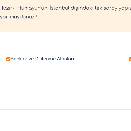
asr-ı Hümayun'un, İstanbul dışındaki tek saray yapısı
iliyor muydunuz?
Banklar ve Dinlenme Alanları