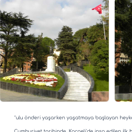
“ulu önderi yaşarken yaşatmaya başlayan heyke
Cumhuriyet tarihinde, Kocaeli’de inşa edilen il