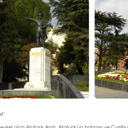
l”
k heykel olan Atatürk Anıtı, Atatürk’ün hatırası ve Cu