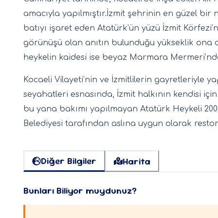
amacıyla yapılmıştır.İzmit şehrinin en güzel bir 
batıyı işaret eden Atatürk’ün yüzü İzmit Körfezi
görünüşü olan anıtın bulunduğu yükseklik ona da
heykelin kaidesi ise beyaz Marmara Mermeri’nde
Kocaeli Vilayeti’nin ve İzmitlilerin gayretleriyle 
seyahatleri esnasında, İzmit halkının kendisi içi
bu yana bakımı yapılmayan Atatürk Heykeli 2008 y
Belediyesi tarafından aslına uygun olarak resto
Diğer Bilgiler
Harita
Bunları Biliyor muydunuz?