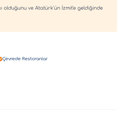
 olduğunu ve Atatürk'ün İzmit'e geldiğinde
Çevrede Restoranlar