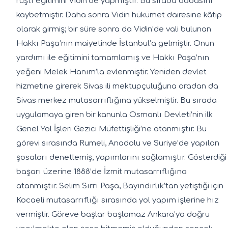
rüştî eğitimini Vidin’de yapmıştır. Bu sırada babasını
kaybetmiştir. Daha sonra Vidin hükümet dairesine kâtip
olarak girmiş; bir süre sonra da Vidin’de vali bulunan
Hakkı Paşa’nın maiyetinde İstanbul’a gelmiştir. Onun
yardımı ile eğitimini tamamlamış ve Hakkı Paşa’nın
yeğeni Melek Hanım’la evlenmiştir. Yeniden devlet
hizmetine girerek Sivas ili mektupçuluğuna oradan da
Sivas merkez mutasarrıflığına yükselmiştir. Bu sırada
uygulamaya giren bir kanunla Osmanlı Devleti’nin ilk
Genel Yol İşleri Gezici Müfettişliği’ne atanmıştır. Bu
görevi sırasında Rumeli, Anadolu ve Suriye’de yapılan
şosaları denetlemiş, yapımlarını sağlamıştır. Gösterdiği
başarı üzerine 1888’de İzmit mutasarrıflığına
atanmıştır. Selim Sırrı Paşa, Bayındırlık’tan yetiştiği için
Kocaeli mutasarrıflığı sırasında yol yapım işlerine hız
vermiştir. Göreve başlar başlamaz Ankara’ya doğru