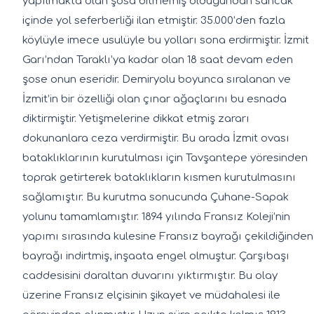
yapılmakta olan şosa bitmemiş olduğundan sancak
içinde yol seferberliği ilan etmiştir. 35.000’den fazla
köylüyle imece usulüyle bu yolları sona erdirmiştir. İzmit
Garı’ndan Taraklı’ya kadar olan 18 saat devam eden
şose onun eseridir. Demiryolu boyunca sıralanan ve
İzmit’in bir özelliği olan çınar ağaçlarını bu esnada
diktirmiştir. Yetişmelerine dikkat etmiş zararı
dokunanlara ceza verdirmiştir. Bu arada İzmit ovası
bataklıklarının kurutulması için Tavşantepe yöresinden
toprak getirterek bataklıkların kısmen kurutulmasını
sağlamıştır. Bu kurutma sonucunda Çuhane-Sapak
yolunu tamamlamıştır. 1894 yılında Fransız Koleji’nin
yapımı sırasında kulesine Fransız bayrağı çekildiğinden
bayrağı indirtmiş, inşaata engel olmuştur. Çarşıbaşı
caddesisini daraltan duvarını yıktırmıştır. Bu olay
üzerine Fransız elçisinin şikayet ve müdahalesi ile