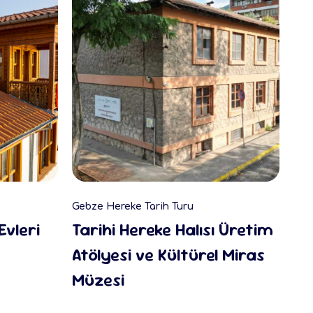
Gebze Hereke Tarih Turu
Suy
Evleri
Tarihi Hereke Halısı Üretim
Di
Atölyesi ve Kültürel Miras
Pr
Müzesi