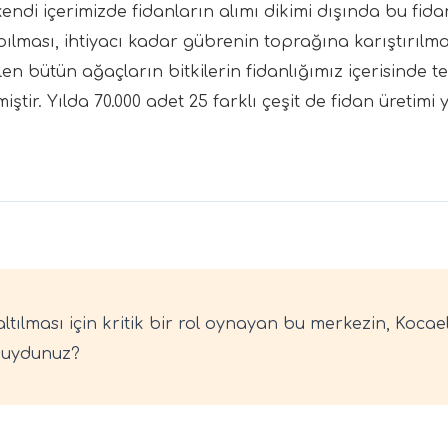
 kendi içerimizde fidanların alımı dikimi dışında bu fi
pılması, ihtiyacı kadar gübrenin toprağına karıştırılm
ülen bütün ağaçların bitkilerin fidanlığımız içerisinde 
miştir. Yılda 70.000 adet 25 farklı çeşit de fidan üretimi
altılması için kritik bir rol oynayan bu merkezin, Kocae
 muydunuz?