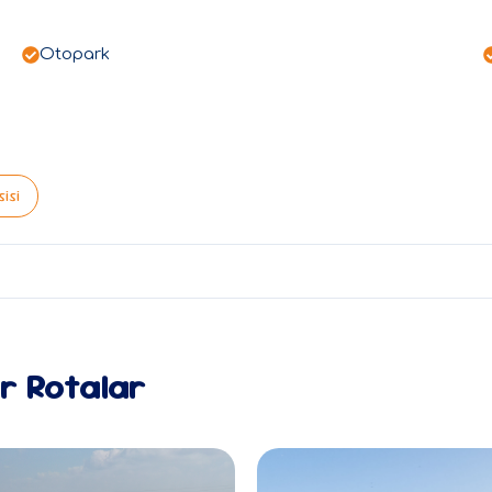
Otopark
isi
er Rotalar