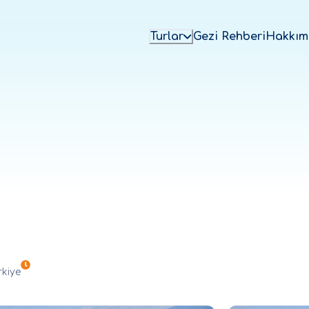
Turlar
Gezi Rehberi
Hakkım
rkiye