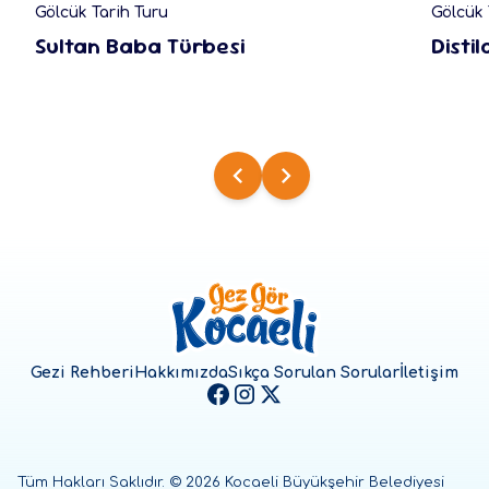
Gölcük Tarih Turu
Gölcük 
Sultan Baba Türbesi
Disti
Gezi Rehberi
Hakkımızda
Sıkça Sorulan Sorular
İletişim
Tüm Hakları Saklıdır. ©
2026
Kocaeli Büyükşehir Belediyesi