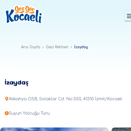
Ana Sayfa
›
Gezi Rehberi
›
İzaydaş
İzaydaş
Alikahya OSB, Solaklar Cd. No:350, 41310 İzmit/Kocaeli
Suyun Yolcuğu Turu